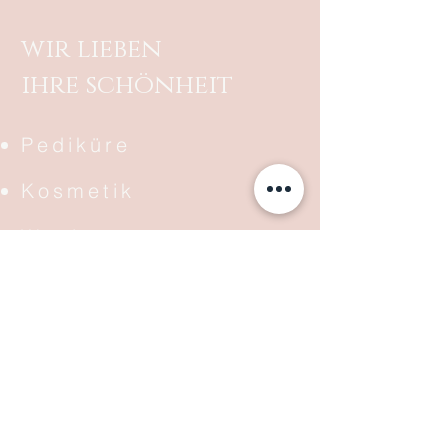
wir lieben
ihre schönheit
Pediküre
Kosmetik
Waxing
Waxing -men-
@conceptofbeautyd
e