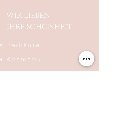
wir lieben
ihre schönheit
Pediküre
Kosmetik
Waxing
Waxing -men-
@conceptofbeautyd
e