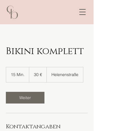
Bikini komplett
30
Euro
15 Min.
1
30 €
Helenenstraße
5
M
i
n
Weiter
.
Kontaktangaben